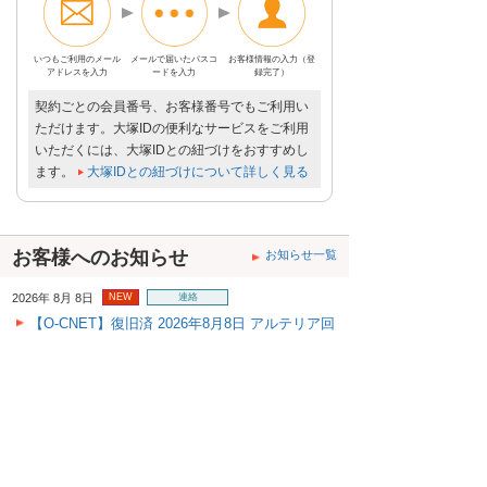
いつもご利用の
メール
メールで届いた
パスコ
お客様情報の入力
（登
アドレスを入力
ードを入力
録完了）
契約ごとの会員番号、お客様番号でもご利用い
ただけます。大塚IDの便利なサービスをご利用
いただくには、大塚IDとの紐づけをおすすめし
ます。
大塚IDとの紐づけについて詳しく見る
お客様へのお知らせ
お知らせ一覧
2026年 8月 8日
NEW
連絡
【O-CNET】復旧済 2026年8月8日 アルテリア回
線 ネットワーク障害のご報告
2026年 8月 7日
NEW
メンテナンス
大塚商会ウェブサイト全域のシステムメンテナ
ンスに伴うサービス停止のお知らせ（9/4-6、10/
9-12、10/23-25）