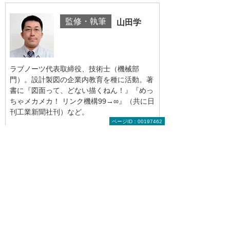
監修・執筆
山田学
ラブノーツ代表取締役、技術士（機械部
門）。設計製図の企業内教育を種に活動。著
書に『図面って、どない描くねん！』『めっ
ちゃメカメカ！ リンク機構99→∞』（共に日
刊工業新聞社刊）など。
ページID：00197462
前へ
次へ
図面とつなぐ
設計者のため
【BIMでつな
のリアルタイ
ぐ／第4回】
ムレン...