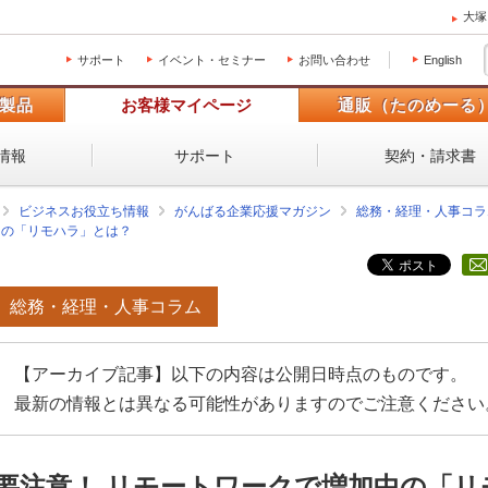
大塚
サポート
イベント・セミナー
お問い合わせ
English
製品
お客様マイページ
通販（たのめーる
情報
サポート
契約・請求書
ビジネスお役立ち情報
がんばる企業応援マガジン
総務・経理・人事コラ
中の「リモハラ」とは？
総務・経理・人事コラム
【アーカイブ記事】以下の内容は公開日時点のものです。
最新の情報とは異なる可能性がありますのでご注意ください
要注意！ リモートワークで増加中の「リ