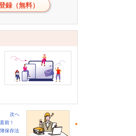
登録（無料）
次へ
直前！
簿保存法