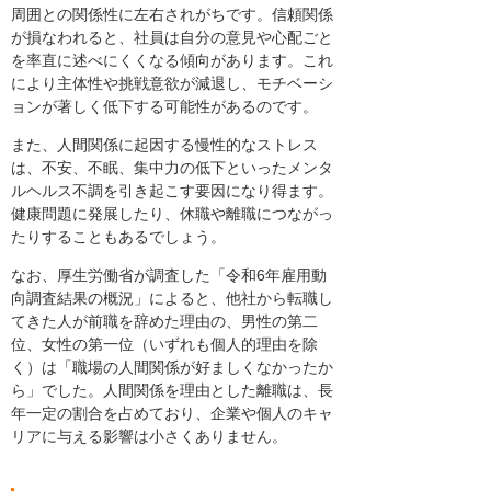
周囲との関係性に左右されがちです。信頼関係
が損なわれると、社員は自分の意見や心配ごと
を率直に述べにくくなる傾向があります。これ
により主体性や挑戦意欲が減退し、モチベーシ
ョンが著しく低下する可能性があるのです。
また、人間関係に起因する慢性的なストレス
は、不安、不眠、集中力の低下といったメンタ
ルヘルス不調を引き起こす要因になり得ます。
健康問題に発展したり、休職や離職につながっ
たりすることもあるでしょう。
なお、厚生労働省が調査した「令和6年雇用動
向調査結果の概況」によると、他社から転職し
てきた人が前職を辞めた理由の、男性の第二
位、女性の第一位（いずれも個人的理由を除
く）は「職場の人間関係が好ましくなかったか
ら」でした。人間関係を理由とした離職は、長
年一定の割合を占めており、企業や個人のキャ
リアに与える影響は小さくありません。