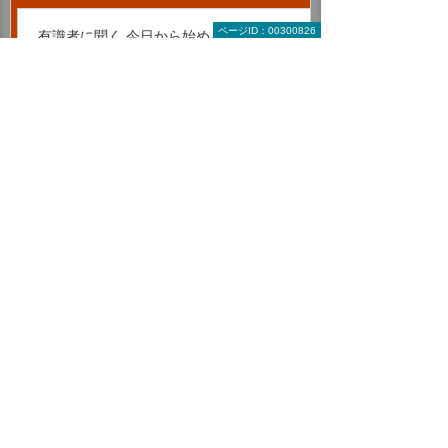
ページID：00300826
有識者に聞く 今日から始める経営改革
図解で読みとく 中小企業ビジネスナビ
一歩先への道しるべ ビズボヤージュ
総務・経理・人事コラム
2026年 記事一覧
2025年 記事一覧
2024年 記事一覧
2023年 記事一覧