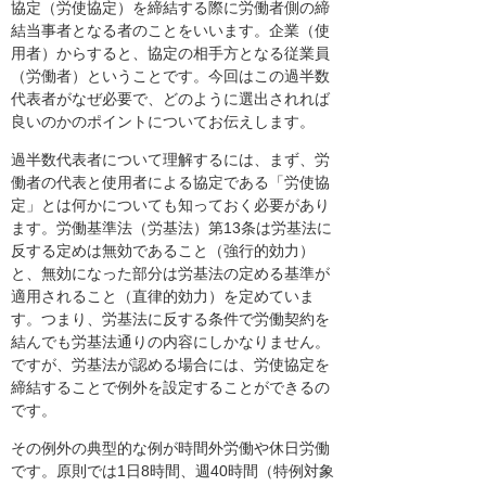
協定（労使協定）を締結する際に労働者側の締
結当事者となる者のことをいいます。企業（使
用者）からすると、協定の相手方となる従業員
（労働者）ということです。今回はこの過半数
代表者がなぜ必要で、どのように選出されれば
良いのかのポイントについてお伝えします。
過半数代表者について理解するには、まず、労
働者の代表と使用者による協定である「労使協
定」とは何かについても知っておく必要があり
ます。労働基準法（労基法）第13条は労基法に
反する定めは無効であること（強行的効力）
と、無効になった部分は労基法の定める基準が
適用されること（直律的効力）を定めていま
す。つまり、労基法に反する条件で労働契約を
結んでも労基法通りの内容にしかなりません。
ですが、労基法が認める場合には、労使協定を
締結することで例外を設定することができるの
です。
その例外の典型的な例が時間外労働や休日労働
です。原則では1日8時間、週40時間（特例対象