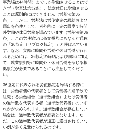
事業場は44時間）までしか労働させることはで
きず（労基法第32条）、法定休日に労働させる
ことは原則的にはできません（労基法第35
条）。しかし、労基法は労使協定の締結および
届出を条件として、例外的に一定の限度で時間
外労働や休日労働を認めています（労基法第36
条）。この労使協定は条文番号にちなんだ通称
の「36協定（サブロク協定）」と呼ばれていま
す。なお、実際に時間外労働や休日労働が行わ
れるためには、36協定の締結および届出に加え
て、就業規則等に時間外・休日労働を命じる根
拠規定が必要であることにも注意してくださ
い。
36協定に代表される労使協定を締結する際に
は、労働者側の代表者として労働者の過半数で
組織する労働組合（過半数組合）または労働者
の過半数を代表する者（過半数代表者）のいず
れかが求められます。過半数組合が存在しない
場合は、過半数代表者が必要となります。た
だ、この過半数代表者が適正に選出されていな
い例が多く見受けられるのです。