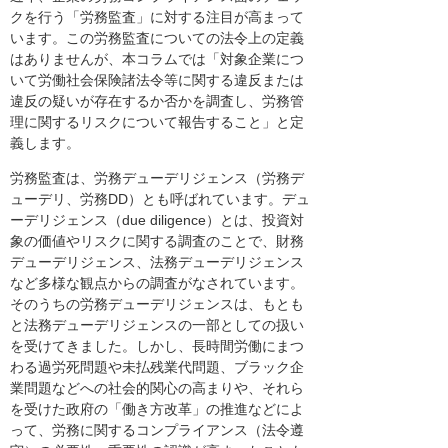
クを行う「労務監査」に対する注目が高まって
います。この労務監査についての法令上の定義
はありませんが、本コラムでは「対象企業につ
いて労働社会保険諸法令等に関する違反または
違反の疑いが存在するか否かを調査し、労務管
理に関するリスクについて報告すること」と定
義します。
労務監査は、労務デューデリジェンス（労務デ
ューデリ、労務DD）とも呼ばれています。デュ
ーデリジェンス（due diligence）とは、投資対
象の価値やリスクに関する調査のことで、財務
デューデリジェンス、法務デューデリジェンス
など多様な観点からの調査がなされています。
そのうちの労務デューデリジェンスは、もとも
と法務デューデリジェンスの一部としての扱い
を受けてきました。しかし、長時間労働にまつ
わる過労死問題や未払残業代問題、ブラック企
業問題などへの社会的関心の高まりや、それら
を受けた政府の「働き方改革」の推進などによ
って、労務に関するコンプライアンス（法令遵