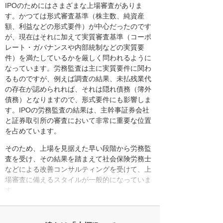
IPOのためにはさまざまな上場審査がありま
す。かつては形式審査基準（株主数、純資産
額、利益などの形式要件）が中心だったのです
が、現在はそれに加えて実質審査基準（コーポ
レート・ガバナンスや内部統制などの実質要
件）を満たしているかを厳しく問われるように
なっています。労務監査は主に実質要件に関わ
るものですが、例えば調査の結果、未払残業代
の存在が認められれば、それは隠れ債務（簿外
債務）となりますので、形式要件にも影響しま
す。IPOの労務監査の結果は、主幹事証券会社
と証券取引所の審査において非常に重要な位置
を占めています。
そのため、上場を見据えた早い段階から労務監
査を受け、その結果を踏まえて社会保険労務士
などによる改善コンサルティングを受けて、上
場審査に備えるスタイルが一般的になっていま
す。