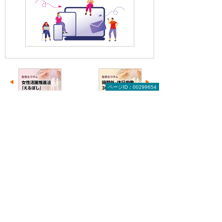
ページID：00299654
前へ
次へ
女性活躍推進
時間外労働・
法と「えるぼ
休日労働と
し」に...
「36協定」
社会保険労務士コラムのトップへ
お役立ち情報トップへ戻る
ナビゲーションメニュー