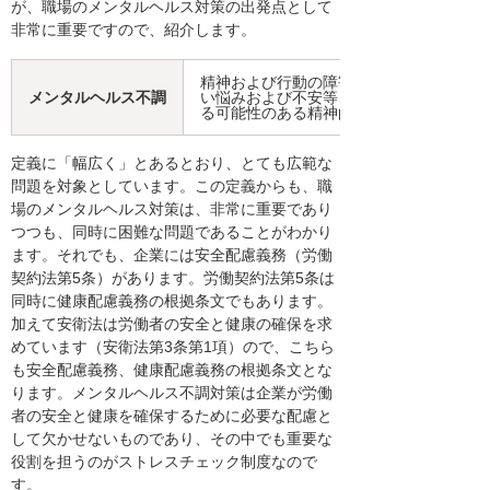
が、職場のメンタルヘルス対策の出発点として
非常に重要ですので、紹介します。
精神および行動の障害に分類される精神
メンタルヘルス不調
い悩みおよび不安等、労働者の心身の健
る可能性のある精神的および行動上の問
定義に「幅広く」とあるとおり、とても広範な
問題を対象としています。この定義からも、職
場のメンタルヘルス対策は、非常に重要であり
つつも、同時に困難な問題であることがわかり
ます。それでも、企業には安全配慮義務（労働
契約法第5条）があります。労働契約法第5条は
同時に健康配慮義務の根拠条文でもあります。
加えて安衛法は労働者の安全と健康の確保を求
めています（安衛法第3条第1項）ので、こちら
も安全配慮義務、健康配慮義務の根拠条文とな
ります。メンタルヘルス不調対策は企業が労働
者の安全と健康を確保するために必要な配慮と
して欠かせないものであり、その中でも重要な
役割を担うのがストレスチェック制度なので
す。