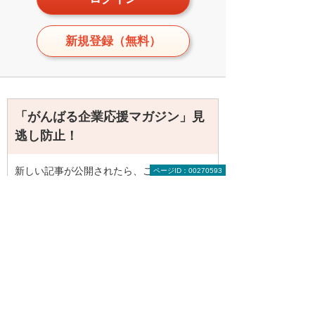
新規登録（無料）
「がんばる企業応援マガジン」見
逃し防止！
新しい記事が公開されたら、ご登録のメー
ページID：00270593
ルアドレス（大塚ID）へお知らせします。
月2回程度のまとめ配信ですので、ぜひご登
録ください。
新着記事情報の受け取り設定をする
メールのサンプルを確認する（PDFファイ
ルが開きます）