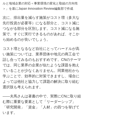
ルと地域企業の対応＜事業環境の変化と取組の方向性
＞」を基にJapan Innovation Review編集部で作成
次に、排出量を減らす施策がコスト増（多大な
先行投資が必要等）になる部分と、コスト減に
つながる部分を区別します。コスト減になる施
策で、すぐに実行できるものがあれば、そこか
ら始めるのが良いでしょう。
コスト増となるなど自社にとってハードルが高
い施策については、業界団体や地元の商工会で
話し合ってみるのもおすすめです。CNのテーマ
では、同じ業界の企業が似たような課題を抱え
ていることが少なくありません。同業他社から
学ぶことで、効率的に対策できますし、場合に
よっては他社と協力して課題の解決に取り組む
選択肢も考えられます。
――夫馬さんは著書の中で、実際にCNに取り組
む際に重要な要素として「リーダーシップ」
「研究開発」「資金」「人材」の四つを挙げて
います。