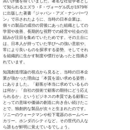
高い評価を得ていました。著名な社会学者とし
て知られるエズラ・F・ヴォーゲル氏が1979年
に出版した著書『ジャパン・アズ・ナンバーワ
ン』で示されたように、当時の日本企業は、
個々の製品の成功の背後にあった組織としての
学習や改善、長期的な視野での経営や社会の仕
組みが注目を集めていたためです。その土台に
は、日本人が持っていた学びへの強い意欲や、
常により良いものを探求する姿勢、そしてそれ
を組織的に生かす制度や慣行があったと指摘さ
れています。
知識創造理論の視点から見ると、当時の日本企
業が強かった理由は「本質を追い求める姿勢」
にありました。「顧客が本当に求めているもの
は何か」「自社の技術で顧客の期待にどう応え
られるか」というビジネスの本質である顧客に
とっての意味や価値の創造に向き合い続けたこ
とで、独創的な製品が次々と生まれたのです。
ソニーのウォークマンや松下電器のホームベー
カリー、ホンダのシティなど、その世代の人な
ら誰もが鮮明に覚えているでしょう。