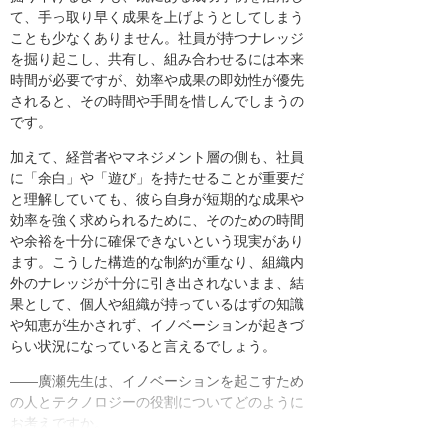
て、手っ取り早く成果を上げようとしてしまう
ことも少なくありません。社員が持つナレッジ
を掘り起こし、共有し、組み合わせるには本来
時間が必要ですが、効率や成果の即効性が優先
されると、その時間や手間を惜しんでしまうの
です。
加えて、経営者やマネジメント層の側も、社員
に「余白」や「遊び」を持たせることが重要だ
と理解していても、彼ら自身が短期的な成果や
効率を強く求められるために、そのための時間
や余裕を十分に確保できないという現実があり
ます。こうした構造的な制約が重なり、組織内
外のナレッジが十分に引き出されないまま、結
果として、個人や組織が持っているはずの知識
や知恵が生かされず、イノベーションが起きづ
らい状況になっていると言えるでしょう。
――廣瀬先生は、イノベーションを起こすため
の人とテクノロジーの役割についてどのように
お考えですか。