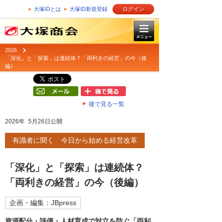
大塚IDとは
大塚ID新規登録
ログイン
2026
「深化」と「探索」は連続体？「両利きの経営」の今（後
編）
後で見る一覧
2026年 5月26日公開
有識者に聞く 今日から始める経営改革
「深化」と「探索」は連続体？
「両利きの経営」の今（後編）
企画・編集：JBpress
資源配分・評価・人材育成で対立を防ぐ「両利