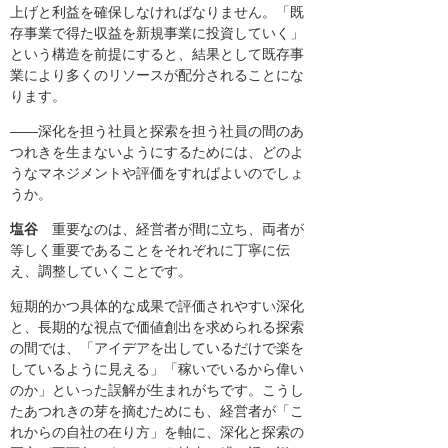
上げと利益を確保しなければなりません。「既
存事業で得た収益を新規事業に投資していく」
という構造を前提にすると、結果として既存事
業により多くのリソースが配分されることにな
ります。
――深化を担う社員と探索を担う社員の間のあ
つれきを生まないようにするためには、どのよ
うなマネジメントや評価をすればよいのでしょ
うか。
塩谷
重要なのは、経営者が間に立ち、両者が
等しく重要であることをそれぞれに丁寧に伝
え、調整していくことです。
短期的かつ具体的な成果で評価されやすい深化
と、長期的な視点で価値創出を求められる探索
の間では、「アイデアを出しているだけで楽を
しているように見える」「稼いでいるから偉い
のか」といった誤解が生まれがちです。こうし
たあつれきの芽を摘むためにも、経営者が「こ
れからの自社の在り方」を軸に、深化と探索の