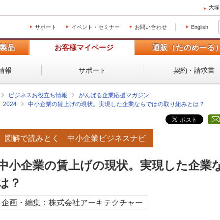
大塚
サポート
イベント・セミナー
お問い合わせ
English
製品
お客様マイページ
通販（たのめーる
情報
サポート
契約・請求書
ビジネスお役立ち情報
がんばる企業応援マガジン
2024
中小企業の賃上げの現状。実現した企業ならではの取り組みとは？
図解で読みとく 中小企業ビジネスナビ
中小企業の賃上げの現状。実現した企業
は？
企画・編集：株式会社アーキテクチャー