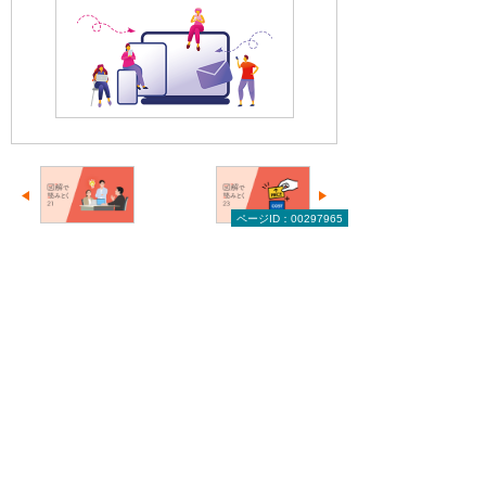
ページID：00297965
前へ
次へ
利益を生む新
企業の賃金上
商品・新サー
昇と価格転嫁
ビス開...
に向け...
図解で読みとく 中小企業ビジネスナビのト
ップへ
お役立ち情報トップへ戻る