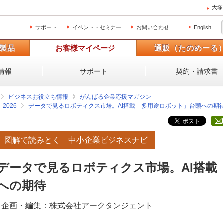
大塚
サポート
イベント・セミナー
お問い合わせ
English
製品
お客様マイページ
通販（たのめーる
情報
サポート
契約・請求書
ビジネスお役立ち情報
がんばる企業応援マガジン
2026
データで見るロボティクス市場。AI搭載「多用途ロボット」台頭への期
図解で読みとく 中小企業ビジネスナビ
データで見るロボティクス市場。AI搭載
への期待
企画・編集：株式会社アークタンジェント