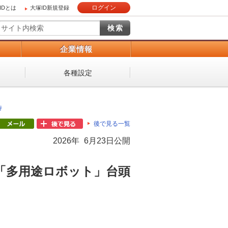
ログイン
IDとは
大塚ID新規登録
）
企業情報
各種設定
待
後で見る一覧
2026年 6月23日公開
「多用途ロボット」台頭