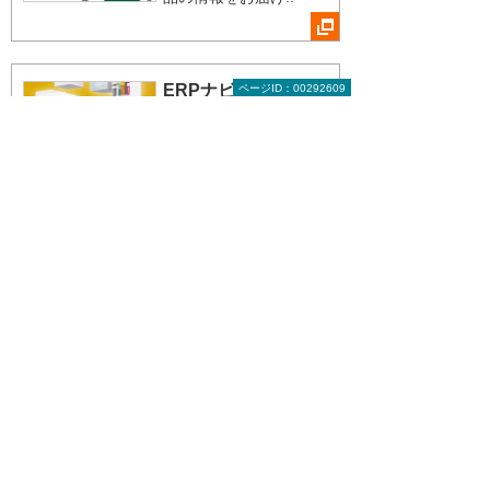
ERPナビ
ページID：00292609
注目のテーマ
法・制度改正の解説
と、対応ソリューショ
ンをご紹介！
CAD Japan
トピックス
CAD/CAM/CAEを活用
したソリューションで
何が実現できるのか特
集記事で紹介するトピ
ックス！