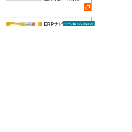
ERPナビ
ページID：00292609
注目のテーマ
法・制度改正の解説
と、対応ソリューショ
ンをご紹介！
CAD Japan
トピックス
CAD/CAM/CAEを活用
したソリューションで
何が実現できるのか特
集記事で紹介するトピ
ックス！