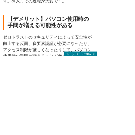
す。導入までの過程が大変です。
【デメリット】パソコン使用時の
手間が増える可能性がある
ゼロトラストのセキュリティによって安全性が
向上する反面、多要素認証が必要になったり、
アクセス制限が厳しくなったりして、パソコン
ページID：00296758
使用時の手間が増えることが考えられます。
また、セキュリティレベルの低いサードパーテ
ィーのアプリが使用できなくなり、業務に一時
的な支障が出る可能性もあるでしょう。
まとめ
自社でファイアウォールを導入してセキュリテ
ィ体制を構築していても、サイバー攻撃の種類
やセキュリティの状態によっては、不正アクセ
スを受けてしまう可能性があります。これまで