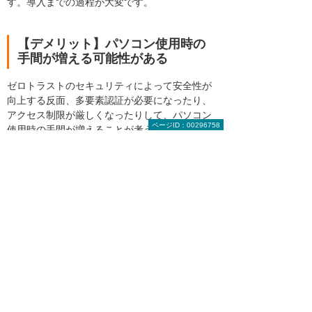
す。導入までの過程が大変です。
【デメリット】パソコン使用時の
手間が増える可能性がある
ゼロトラストのセキュリティによって安全性が
向上する反面、多要素認証が必要になったり、
アクセス制限が厳しくなったりして、パソコン
ページID：00296758
使用時の手間が増えることが考えられます。
また、セキュリティレベルの低いサードパーテ
ィーのアプリが使用できなくなり、業務に一時
的な支障が出る可能性もあるでしょう。
まとめ
自社でファイアウォールを導入してセキュリテ
ィ体制を構築していても、サイバー攻撃の種類
やセキュリティの状態によっては、不正アクセ
スを受けてしまう可能性があります。これまで