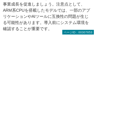
事業成長を促進しましょう。注意点として、
ARM系CPUを搭載したモデルでは、一部のアプ
リケーションやAIツールに互換性の問題が生じ
る可能性があります。導入前にシステム環境を
確認することが重要です。
ページID：00307653
著者紹介：金指 歩
ライター・編集者。新卒で信託銀行に入社し
営業担当者として勤務したのち、不動産会社
や証券会社、ITベンチャーを経て独立。金融
やビジネス、人材系の取材記事やコラム記事
を制作している。
関連情報
業務におけるAI活用状況についてのアン
ケート結果（企業でつながるアンケー
ト）