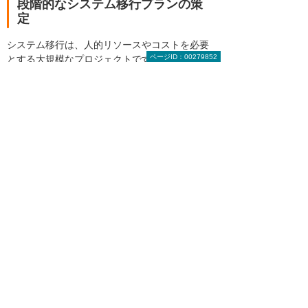
段階的なシステム移行プランの策
定
システム移行は、人的リソースやコストを必要
ページID：00279852
とする大規模なプロジェクトです。全てのレガ
シーシステムを一度に移行するのは難しいた
め、刷新するシステムに優先順位を付け、段階
的に移行を進めるプランを策定しましょう。
この際、専門的な知見を持つベンダーや外部サ
ービスを活用することで、効率的に移行を進め
られる可能性が高まります。
まとめ
すでに迎えた「2025年の崖」。今後発生しうる
リスクを回避するためにも、急いで対策を講じ
ることが重要です。社内のITシステムを見直
し、レガシー化しているものや将来レガシー化
する可能性があるものを特定したり、IT人材を
継続的に確保したりと、できることから一歩ず