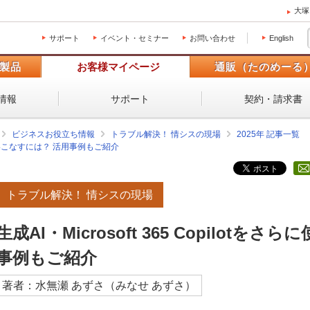
大塚
サポート
イベント・セミナー
お問い合わせ
English
製品
お客様マイページ
通販（たのめーる
情報
サポート
契約・請求書
ビジネスお役立ち情報
トラブル解決！ 情シスの現場
2025年 記事一覧
さらに使いこなすには？ 活用事例もご紹介
トラブル解決！ 情シスの現場
生成AI・Microsoft 365 Copilot
事例もご紹介
著者：水無瀬 あずさ（みなせ あずさ）