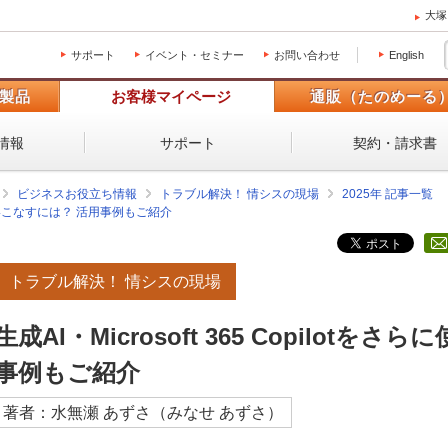
大塚
サポート
イベント・セミナー
お問い合わせ
English
製品
お客様マイページ
通販（たのめーる
情報
サポート
契約・請求書
ビジネスお役立ち情報
トラブル解決！ 情シスの現場
2025年 記事一覧
さらに使いこなすには？ 活用事例もご紹介
トラブル解決！ 情シスの現場
生成AI・Microsoft 365 Copilot
事例もご紹介
著者：水無瀬 あずさ（みなせ あずさ）