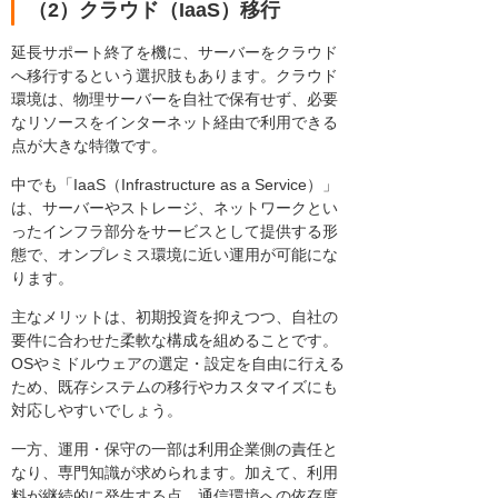
（2）クラウド（IaaS）移行
延長サポート終了を機に、サーバーをクラウド
へ移行するという選択肢もあります。クラウド
環境は、物理サーバーを自社で保有せず、必要
なリソースをインターネット経由で利用できる
点が大きな特徴です。
中でも「IaaS（Infrastructure as a Service）」
は、サーバーやストレージ、ネットワークとい
ったインフラ部分をサービスとして提供する形
態で、オンプレミス環境に近い運用が可能にな
ります。
主なメリットは、初期投資を抑えつつ、自社の
要件に合わせた柔軟な構成を組めることです。
OSやミドルウェアの選定・設定を自由に行える
ため、既存システムの移行やカスタマイズにも
対応しやすいでしょう。
一方、運用・保守の一部は利用企業側の責任と
なり、専門知識が求められます。加えて、利用
料が継続的に発生する点、通信環境への依存度