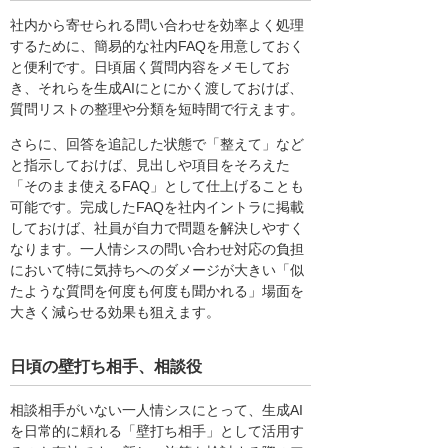
社内から寄せられる問い合わせを効率よく処理
するために、簡易的な社内FAQを用意しておく
と便利です。日頃届く質問内容をメモしてお
き、それらを生成AIにとにかく渡しておけば、
質問リストの整理や分類を短時間で行えます。
さらに、回答を追記した状態で「整えて」など
と指示しておけば、見出しや項目をそろえた
「そのまま使えるFAQ」として仕上げることも
可能です。完成したFAQを社内イントラに掲載
しておけば、社員が自力で問題を解決しやすく
なります。一人情シスの問い合わせ対応の負担
において特に気持ちへのダメージが大きい「似
たような質問を何度も何度も聞かれる」場面を
大きく減らせる効果も狙えます。
日頃の壁打ち相手、相談役
相談相手がいない一人情シスにとって、生成AI
を日常的に頼れる「壁打ち相手」として活用す