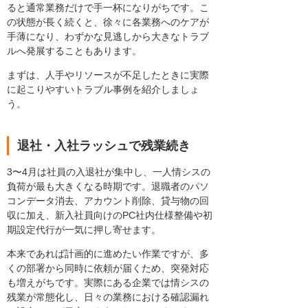
ると通常業務だけで手一杯になりがちです。こ
の状態が長く続くと、徐々に各業務へのケアが
手薄になり、わずかな見逃しから大きなトラブ
ルへ発展することもあります。
まずは、人手やリソースが不足したときに実際
に起こりやすいトラブル事例を紹介しましょ
う。
退社・入社ラッシュで残業続き
3〜4月は社員の入退社が集中し、一人情シスの
負荷が最も大きくなる時期です。退職者のパソ
コンデータ消去、アカウント削除、貸与物の回
収に加え、新入社員向けのPC社内仕様整備や初
期設定代行が一気に押し寄せます。
本来であれば計画的に進めたい作業ですが、多
くの部署から同時に依頼が届くため、突発対応
も増えがちです。実際にある企業では情シスの
残業が常態化し、日々の業務における確認漏れ