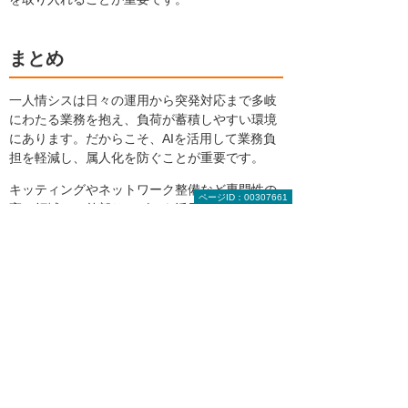
まとめ
一人情シスは日々の運用から突発対応まで多岐
にわたる業務を抱え、負荷が蓄積しやすい環境
にあります。だからこそ、AIを活用して業務負
担を軽減し、属人化を防ぐことが重要です。
キッティングやネットワーク整備など専門性の
ページID：00307661
高い領域は、外部サービスを活用することで、
担当者の負担を大幅に減らし、業務の継続性を
高めることができます。
大塚商会では「Microsoft 365 Copilot」の導入
支援や運用サポートなど、生成AIを活用した業
務改善を後押しする多様なサービスを提供して
います。AIと外部リソースを上手に組み合わ
せ、より効率的に業務を進められる体制づくり
を目指しましょう。