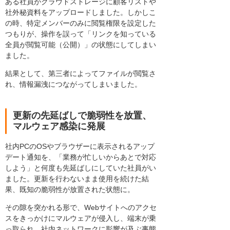
ある社員がクラウドストレージに顧客リストや
社外秘資料をアップロードしました。しかしこ
の時、特定メンバーのみに閲覧権限を設定した
つもりが、操作を誤って「リンクを知っている
全員が閲覧可能（公開）」の状態にしてしまい
ました。
結果として、第三者によってファイルが閲覧さ
れ、情報漏洩につながってしまいました。
更新の先延ばしで脆弱性を放置、
マルウェア感染に発展
社内PCのOSやブラウザーに表示されるアップ
デート通知を、「業務が忙しいからあとで対応
しよう」と何度も先延ばしにしていた社員がい
ました。更新を行わないまま使用を続けた結
果、既知の脆弱性が放置された状態に。
その隙を突かれる形で、Webサイトへのアクセ
スをきっかけにマルウェアが侵入し、端末が乗
っ取られ、社内ネットワークに影響が及ぶ事態