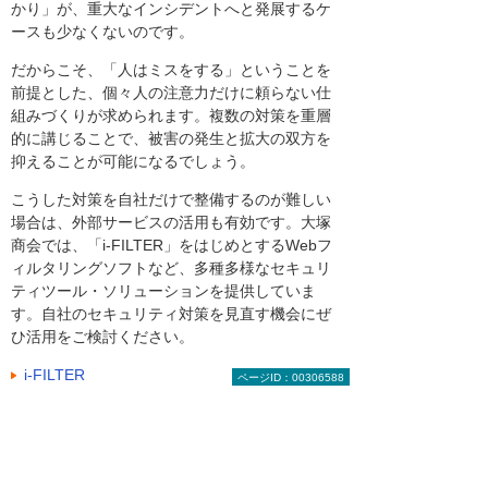
かり」が、重大なインシデントへと発展するケ
ースも少なくないのです。
だからこそ、「人はミスをする」ということを
前提とした、個々人の注意力だけに頼らない仕
組みづくりが求められます。複数の対策を重層
的に講じることで、被害の発生と拡大の双方を
抑えることが可能になるでしょう。
こうした対策を自社だけで整備するのが難しい
場合は、外部サービスの活用も有効です。大塚
商会では、「i-FILTER」をはじめとするWebフ
ィルタリングソフトなど、多種多様なセキュリ
ティツール・ソリューションを提供していま
す。自社のセキュリティ対策を見直す機会にぜ
ひ活用をご検討ください。
i-FILTER
ページID：00306588
著者紹介：水無瀬 あずさ
現役エンジニア兼フリーランスライター。