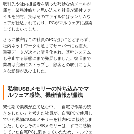
取引先や社内担当者を装った巧妙な偽メールが
届き、業務連絡だと思い込んだ社員が添付ファ
イルを開封。実はそのファイルにはランサムウ
ェアが仕込まれており、PCがマルウェアに感染
してしまいました。
さらに被害はこの社員のPCだけにとどまらず、
社内ネットワークを通じてサーバーにも拡大。
重要データが次々と暗号化され、基幹システム
も停止する事態にまで発展しました。復旧まで
業務は完全にストップし、顧客との取引にも大
きな影響が及びました。
私物USBメモリーの持ち込みでマ
ルウェア感染、機密情報が漏洩
繁忙期で業務が立て込む中、「自宅で作業の続
きをしたい」と考えた社員が、自宅PCで使用し
ていた私物のUSBメモリーを社内PCに接続しま
した。しかしそのUSBメモリーは、すでに感染
していた自宅PCに刺さっていたため、マルウェ