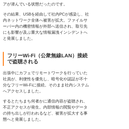
アが潜んでいる状態だったのです。
その結果、USBを経由して社内PCが感染し、社
内ネットワーク全体へ被害が拡大。ファイルサ
ーバー内の機密情報が外部へ送信され、取引先
にも影響が及ぶ重大な情報漏洩インシデントへ
と発展しました。
フリーWi-Fi（公衆無線LAN）接続
で盗聴される
出張中にカフェでリモートワークを行っていた
社員が、利便性を優先し、暗号化や認証が不十
分なフリーWi-Fiに接続。そのまま社内システム
へアクセスしました。
するとたちまち何者かに通信内容が盗聴され、
不正アクセスが発生。内部情報の閲覧やデータ
の持ち出しが行われるなど、被害が拡大する事
態へと発展しました。