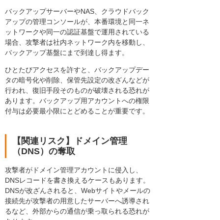
バックアップサーバーやNAS、クラウドバック
アップの管理コンソールが、本番環境と同一ネ
ットワークや同一の認証基盤で運用されている
場合、攻撃者は社内ネットワーク内を移動し、
バックアップ基盤にまで到達し得ます。
ひとたびアクセスを許すと、バックアップデー
タの暗号化や削除、保管先設定の改ざんなどが
行われ、復旧手段そのものが破壊される恐れが
あります。バックアップ用アカウントへの権限
付与は必要最小限にとどめることが重要です。
【関連リスク】ドメイン管理
（DNS）の奪取
攻撃者がドメイン管理アカウントに侵入し、
DNSレコードを書き換えるケースもあります。
DNSが改ざんされると、Webサイトやメールの
接続先が攻撃者の用意したサーバーへ誘導され
るなど、外部からの通信が乗っ取られる恐れが