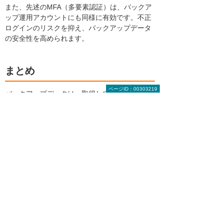
また、先述のMFA（多要素認証）は、バックア
ップ運用アカウントにも同様に有効です。不正
ログインのリスクを抑え、バックアップデータ
の安全性を高められます。
まとめ
ページID：00303219
バックアップデータは、取得しているだけでは
十分とは言えません。攻撃者による特権IDの奪
取やバックアップ基盤への侵入などによって、
バックアップデータ自体が汚染・暗号化される
ケースが増えているからです。
いざというとき確実に復旧できるよう、3-2-1ル
ールの徹底やオフライン保存、イミュータブル
ストレージの活用、アクセス権管理の強化な
ど、適切なバックアップ運用を整備しておきま
しょう。
大塚商会では「データ・ファイル復旧／復元サ
ービス」を提供しているほか、バックアップデ