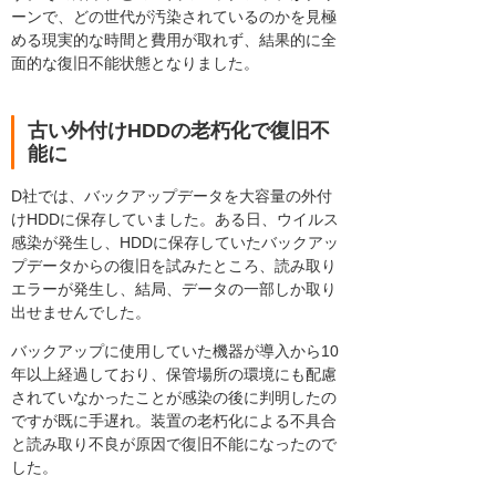
ーンで、どの世代が汚染されているのかを見極
める現実的な時間と費用が取れず、結果的に全
面的な復旧不能状態となりました。
古い外付けHDDの老朽化で復旧不
能に
D社では、バックアップデータを大容量の外付
けHDDに保存していました。ある日、ウイルス
感染が発生し、HDDに保存していたバックアッ
プデータからの復旧を試みたところ、読み取り
エラーが発生し、結局、データの一部しか取り
出せませんでした。
バックアップに使用していた機器が導入から10
年以上経過しており、保管場所の環境にも配慮
されていなかったことが感染の後に判明したの
ですが既に手遅れ。装置の老朽化による不具合
と読み取り不良が原因で復旧不能になったので
した。