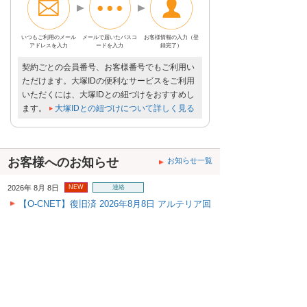
いつもご利用の
メール
メールで届いた
パスコ
お客様情報の入力
（登
アドレスを入力
ードを入力
録完了）
契約ごとの会員番号、お客様番号でもご利用い
ただけます。大塚IDの便利なサービスをご利用
いただくには、大塚IDとの紐づけをおすすめし
ます。
大塚IDとの紐づけについて詳しく見る
お客様へのお知らせ
お知らせ一覧
2026年 8月 8日
NEW
連絡
【O-CNET】復旧済 2026年8月8日 アルテリア回
線 ネットワーク障害のご報告
2026年 8月 7日
NEW
メンテナンス
大塚商会ウェブサイト全域のシステムメンテナ
ンスに伴うサービス停止のお知らせ（9/4-6、10/
9-12、10/23-25）