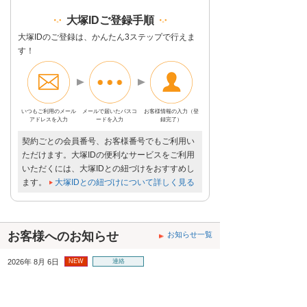
大塚IDご登録手順
大塚IDのご登録は、かんたん3ステップで行えま
す！
いつもご利用の
メール
メールで届いた
パスコ
お客様情報の入力
（登
アドレスを入力
ードを入力
録完了）
契約ごとの会員番号、お客様番号でもご利用い
ただけます。大塚IDの便利なサービスをご利用
いただくには、大塚IDとの紐づけをおすすめし
ます。
大塚IDとの紐づけについて詳しく見る
お客様へのお知らせ
お知らせ一覧
2026年 8月 6日
NEW
連絡
【復旧】8月6日10時頃よりお問合せいただいて
おります、スマートひかり回線ご利用でのビジ
ネスフォンの通話不具合について