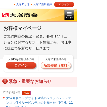
大塚IDとは
大塚ID新規登録
ログイン
お客様マイページ
ご契約内容の確認・変更、各種ITソリュー
ションに関するサポート情報から、お仕事
に役立つ多彩なサービスまで
大塚IDを登録済みの方
大塚ID未登録の方
ログイン
新規登録（無料）
緊急・重要なお知らせ
2026年 8月 4日
NEW
大塚商会ウェブサイト全域のシステムメンテナ
ンスに伴うサービス停止のお知らせ（9/4-6、10/