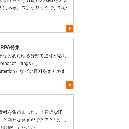
まま閲覧できる資料の掲載をスタ
力は不要、ワンクリックでご覧い
・RPA特集
転車などあらゆる分野で進化が著し
net of Things）、
 Automation）などの資料をまとめま
資料を集めました。「身近なIT
」と新たな発見ができると思いま
ひお使いください。