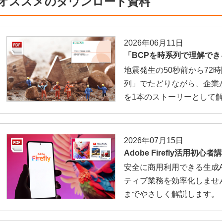
オススメのダウンロード資料
2026年06月11日
「BCPを時系列で理解で
地震発生の50秒前から72
列」でたどりながら、企業
を1本のストーリーとして
2026年07月15日
Adobe Firefly活用初心者
安全に商用利用できる生成AI「A
ティブ業務を効率化しませ
までやさしく解説します。