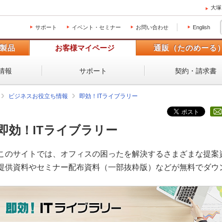
大塚
サポート
イベント・セミナー
お問い合わせ
English
製品
お客様マイページ
通販（たのめーる
情報
サポート
契約・請求書
ビジネスお役立ち情報
即効！ITライブラリー
即効！ITライブラリー
このサイトでは、オフィスの困ったを解決するさまざまな提案
提供資料やセミナー配布資料（一部抜粋版）などが無料でダウ