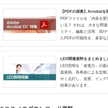
【PDFの深奥】Acroba
PDFファイルを「内容を
いる？ それは、大きな間違
リティ、編集と活用、3D
たPDFの可能性を、多彩
LED関連資料をまとめま
LED照明を「省電力」の
低発熱、長寿命による交換
やく点灯し、虫害、インク
効果があります。