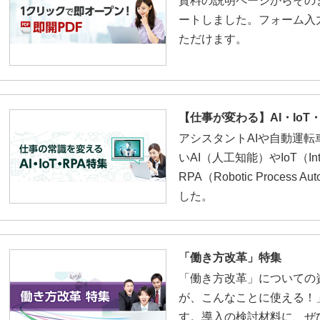
資料の説明ページからその
ートしました。フォーム入
ただけます。
【仕事が変わる】AI・IoT
アシスタントAIや自動運
いAI（人工知能）やIoT（Inter
RPA（Robotic Process
した。
「働き方改革」特集
「働き方改革」についての
が、こんなことに使える！
す。導入の検討材料に、ぜ