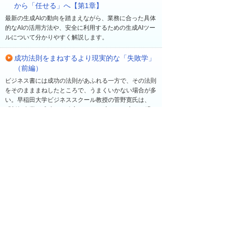
から「任せる」へ【第1章】
最新の生成AIの動向を踏まえながら、業務に合った具体
的なAIの活用方法や、安全に利用するための生成AIツー
ルについて分かりやすく解説します。
成功法則をまねするより現実的な「失敗学」
（前編）
ビジネス書には成功の法則があふれる一方で、その法則
をそのまままねしたところで、うまくいかない場合が多
い。早稲田大学ビジネススクール教授の菅野寛氏は、
「新規事業が成功する確率は10％程度」とも言う。過
去の経験に基づき、同氏が注目するのは「失敗」だ。成
功の法則を追いかけるよりも、むしろ成功する確率を高
める「失敗学」について、菅野氏に聞いた。
最近の更新
一覧へ
2026年 8月 7日
ソリューション・製品
【大塚IDで無料受講】ビジネスeラーニング新コー
ス「自分の状態を確認する簡単ストレスチェッ
ク」を公開！