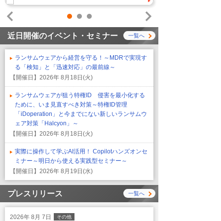
1
2
3
Prev
Next
近日開催のイベント・セミナー
一覧へ
ランサムウェアから経営を守る！～MDRで実現す
る「検知」と「迅速対応」の最前線～
【開催日】
2026年 8月18日(火)
ランサムウェアが狙う特権ID 侵害を最小化する
ために、いま見直すべき対策～特権ID管理
「iDoperation」と今までにない新しいランサムウ
ェア対策「Halcyon」～
【開催日】
2026年 8月18日(火)
実際に操作して学ぶAI活用！ Copilotハンズオンセ
ミナー～明日から使える実践型セミナー～
【開催日】
2026年 8月19日(水)
プレスリリース
一覧へ
2026年 8月 7日
その他