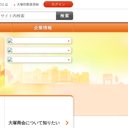
ログイン
IDとは
大塚ID新規登録
）
企業情報
大塚商会について
知りたい