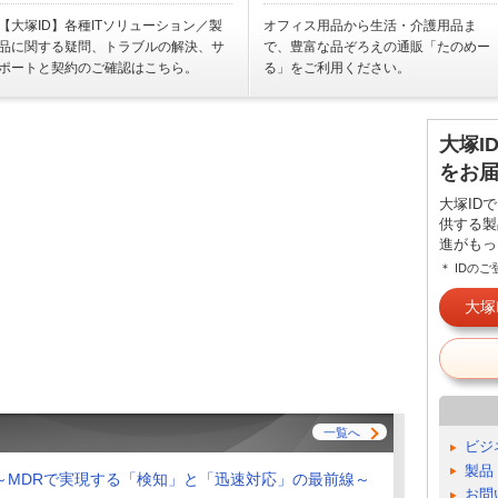
【大塚ID】各種ITソリューション／製
オフィス用品から生活・介護用品ま
品に関する疑問、トラブルの解決、サ
で、豊富な品ぞろえの通販「たのめー
ポートと契約のご確認はこちら。
る」をご利用ください。
大塚I
をお
大塚ID
供する製
進がもっ
＊ IDの
大塚
一覧へ
ビジ
製品
～MDRで実現する「検知」と「迅速対応」の最前線～
お問