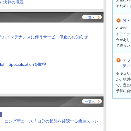
期）決算の概況
るために
一覧へ
AI
AIやI
るアイデ
テムメンテナンスに伴うサービス停止のお知らせ
合があり
て導入い
オフ
t」Specializationを取得
ティ
セキュリ
が、検討
で、豊富
予算に合
一覧へ
品
ラーニング新コース「自分の状態を確認する簡単ストレ