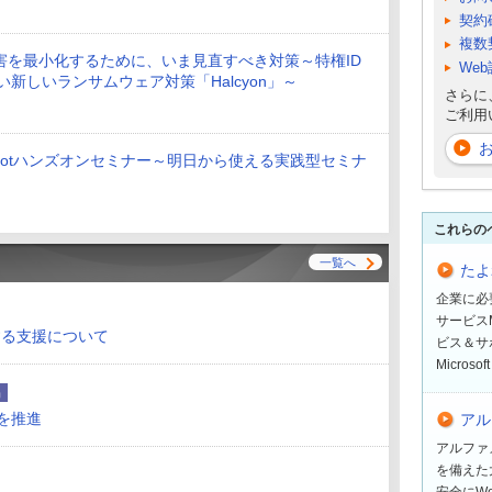
契約
複数
害を最小化するために、いま見直すべき対策～特権ID
We
にない新しいランサムウェア対策「Halcyon」～
さらに
ご利用
pilotハンズオンセミナー～明日から使える実践型セミナ
これらの
一覧へ
たよれ
企業に必
サービスM
する支援について
ビス＆サ
Micro
品
スを推進
アル
アルファ
を備えた
安全にW