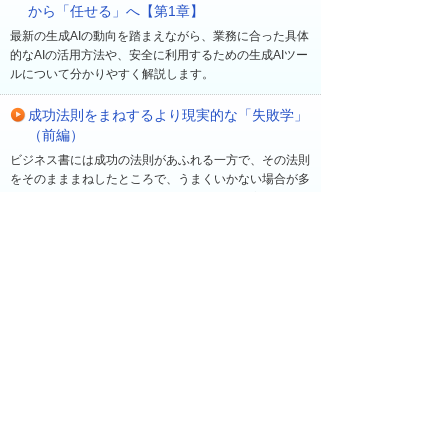
から「任せる」へ【第1章】
最新の生成AIの動向を踏まえながら、業務に合った具体
的なAIの活用方法や、安全に利用するための生成AIツー
ルについて分かりやすく解説します。
成功法則をまねするより現実的な「失敗学」
（前編）
ビジネス書には成功の法則があふれる一方で、その法則
をそのまままねしたところで、うまくいかない場合が多
い。早稲田大学ビジネススクール教授の菅野寛氏は、
「新規事業が成功する確率は10％程度」とも言う。過
去の経験に基づき、同氏が注目するのは「失敗」だ。成
功の法則を追いかけるよりも、むしろ成功する確率を高
める「失敗学」について、菅野氏に聞いた。
最近の更新
一覧へ
2026年 8月 7日
ソリューション・製品
【大塚IDで無料受講】ビジネスeラーニング新コー
ス「自分の状態を確認する簡単ストレスチェッ
ク」を公開！