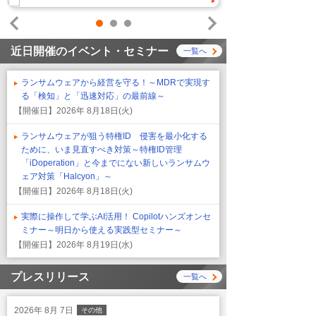
1
2
3
Prev
Next
近日開催のイベント・セミナー
一覧へ
ランサムウェアから経営を守る！～MDRで実現す
る「検知」と「迅速対応」の最前線～
【開催日】
2026年 8月18日(火)
ランサムウェアが狙う特権ID 侵害を最小化する
ために、いま見直すべき対策～特権ID管理
「iDoperation」と今までにない新しいランサムウ
ェア対策「Halcyon」～
【開催日】
2026年 8月18日(火)
実際に操作して学ぶAI活用！ Copilotハンズオンセ
ミナー～明日から使える実践型セミナー～
【開催日】
2026年 8月19日(水)
プレスリリース
一覧へ
2026年 8月 7日
その他