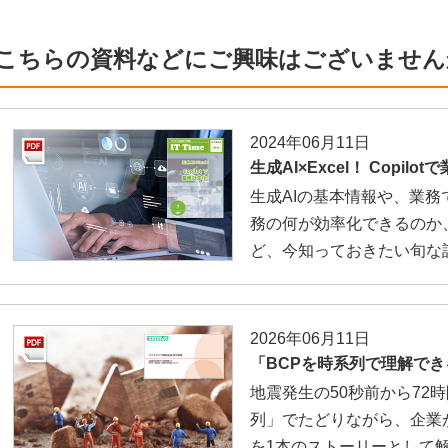
こちらの資料などにご興味はございません
2024年06月11日
生成AI×Excel！ Copilo
生成AIの基本情報や、業務で使え
務の何が効率化できるのか、ま
ど、今知っておきたい旬な
2026年06月11日
「BCPを時系列で理解で
地震発生の50秒前から72
列」でたどりながら、企業
を1本のストーリーとして