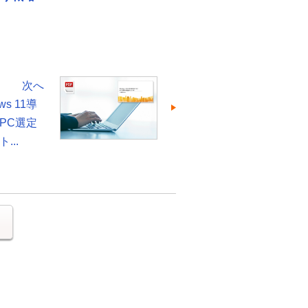
次へ
ws 11導
PC選定
...
る