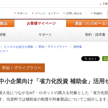
大塚
サポート
イベント・セミナー
お問い合わせ
English
製品
お客様マイページ
通販（たのめーる
情報
サポート
契約・請求書
ビジネスお役立ち情報
即効！ ITライブラリー
資料集
ミナー
即効！ ITライブラリー
中小企業向け「省力化投資 補助金」活用
省人化につながるIoT・ロボットの購入を対象とした「省力化
す。当資料では補助金の制度や対象製品についてご紹介します