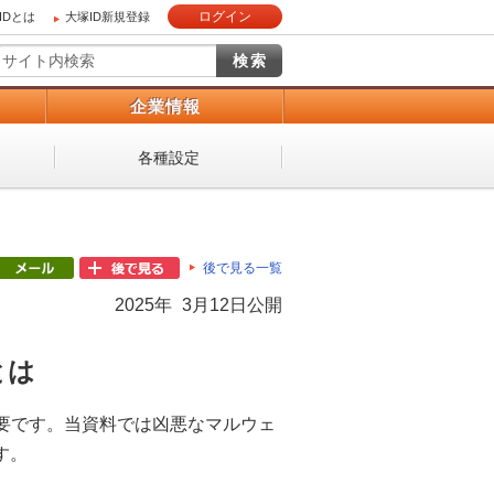
ログイン
IDとは
大塚ID新規登録
）
企業情報
各種設定
後で見る一覧
2025年 3月12日公開
とは
要です。当資料では凶悪なマルウェ
す。