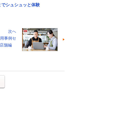
までシュシュッと体験
次へ
活用事例セ
店舗編
る