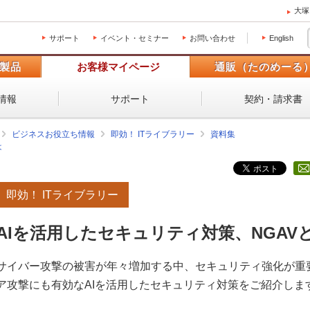
大塚
サポート
イベント・セミナー
お問い合わせ
English
製品
お客様マイページ
通販（たのめーる
情報
サポート
契約・請求書
ビジネスお役立ち情報
即効！ ITライブラリー
資料集
は
即効！ ITライブラリー
AIを活用したセキュリティ対策、NGAV
サイバー攻撃の被害が年々増加する中、セキュリティ強化が重
ア攻撃にも有効なAIを活用したセキュリティ対策をご紹介しま