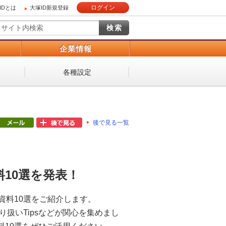
ログイン
IDとは
大塚ID新規登録
）
企業情報
各種設定
後で見る一覧
料10選を発表！
資料10選をご紹介します。
り扱いTipsなどが関心を集めまし