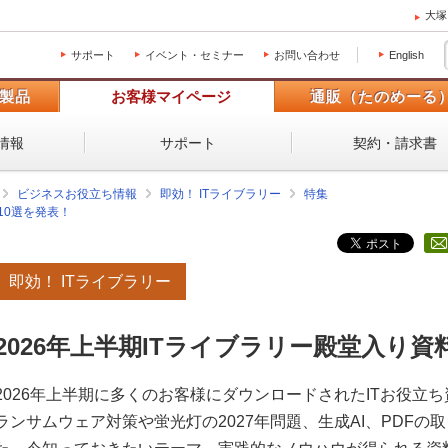
大塚
サポート
イベント・セミナー
お問い合わせ
English
製品
お客様マイページ
通販（たのめーる
情報
サポート
契約・請求書
ビジネスお役立ち情報
即効！ ITライブラリー
特集
10選を発表！
即効！ ITライブラリー
2026年上半期ITライブラリー殿堂入り資
2026年上半期に多くのお客様にダウンロードされたITお役立ち
ランサムウェア対策や蛍光灯の2027年問題、生成AI、PDFの取