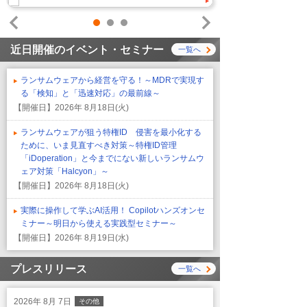
1
2
3
Prev
Next
近日開催のイベント・セミナー
一覧へ
ランサムウェアから経営を守る！～MDRで実現す
る「検知」と「迅速対応」の最前線～
【開催日】
2026年 8月18日(火)
ランサムウェアが狙う特権ID 侵害を最小化する
ために、いま見直すべき対策～特権ID管理
「iDoperation」と今までにない新しいランサムウ
ェア対策「Halcyon」～
【開催日】
2026年 8月18日(火)
実際に操作して学ぶAI活用！ Copilotハンズオンセ
ミナー～明日から使える実践型セミナー～
【開催日】
2026年 8月19日(水)
プレスリリース
一覧へ
2026年 8月 7日
その他