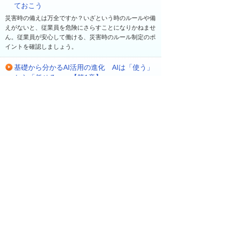
ておこう
災害時の備えは万全ですか？いざという時のルールや備
えがないと、従業員を危険にさらすことになりかねませ
ん。従業員が安心して働ける、災害時のルール制定のポ
イントを確認しましょう。
基礎から分かるAI活用の進化 AIは「使う」
から「任せる」へ【第1章】
最新の生成AIの動向を踏まえながら、業務に合った具体
的なAIの活用方法や、安全に利用するための生成AIツー
ルについて分かりやすく解説します。
最近の更新
一覧へ
2026年 8月 7日
ソリューション・製品
【大塚IDで無料受講】ビジネスeラーニング新コー
ス「自分の状態を確認する簡単ストレスチェッ
ク」を公開！
2026年 8月 7日
ソリューション・製品
【大塚IDで無料視聴】2026年7月の人気ランキン
グを公開！【オンデマンド動画】