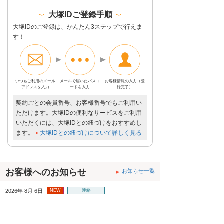
大塚IDご登録手順
大塚IDのご登録は、かんたん3ステップで行えま
す！
いつもご利用の
メール
メールで届いた
パスコ
お客様情報の入力
（登
アドレスを入力
ードを入力
録完了）
契約ごとの会員番号、お客様番号でもご利用い
ただけます。大塚IDの便利なサービスをご利用
いただくには、大塚IDとの紐づけをおすすめし
ます。
大塚IDとの紐づけについて詳しく見る
お客様へのお知らせ
お知らせ一覧
2026年 8月 6日
NEW
連絡
【復旧】8月6日10時頃よりお問合せいただいて
おります、スマートひかり回線ご利用でのビジ
ネスフォンの通話不具合について