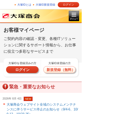
大塚IDとは
大塚ID新規登録
ログイン
お客様マイページ
ご契約内容の確認・変更、各種ITソリュー
ションに関するサポート情報から、お仕事
に役立つ多彩なサービスまで
大塚IDを登録済みの方
大塚ID未登録の方
ログイン
新規登録（無料）
緊急・重要なお知らせ
2026年 8月 4日
NEW
大塚商会ウェブサイト全域のシステムメンテナ
ンスに伴うサービス停止のお知らせ（9/4-6、10/