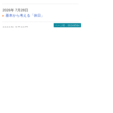
2026年 7月28日
基本から考える「休日」
ページID：00249584
2026年 7月28日
データから学ぶ知的財産権の今。技術力・ブ
ランド保護や資金調達のために
ライター紹介
コヤマタカヒロ
1973年生まれ。PC、IT関連から家電製品全
般まで造詣が深く、製品やビジネスを専門的
ではなく一般の方が分かるように解説するス
タンスで執筆活動を展開している。雑誌や
Webに連載多数。