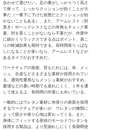
合わせて選びたい。足の裏がしっかりつく高さ
で座って、しっかりクッションが効くことが大
事だ（一番下に下げた状態だとクッションが効
かないこともある）。また、アームレスト（肘
置き）やヘッドレストなどの有無もチェック要
素。肘を置くことがないなら不要だが、作業中
に細かくリラックスできる点はポイント。肩こ
りの軽減効果も期待できる。長時間座りっぱな
しになることが多いなら、アームレストなどが
あるタイプがおすすめだ。
ワークチェアの座面、背もたれには。布、メッ
シュ、合皮などさまざまな素材が採用されてい
る。通気性重視ならメッシュ素材がおすすめ。
夏場などの暑い時期でも蒸れにくく、１年を通
して使える上、長時間の作業にも向いている。
一般的にはウレタン素材に布張りの座面を採用
するワークチェアが多いが、ウレタンの種類に
よって固さや座り心地は変わってくる。また、
身体にフィットする形状のモールドウレタンを
採用する製品は、より型崩れしにくく長期間使