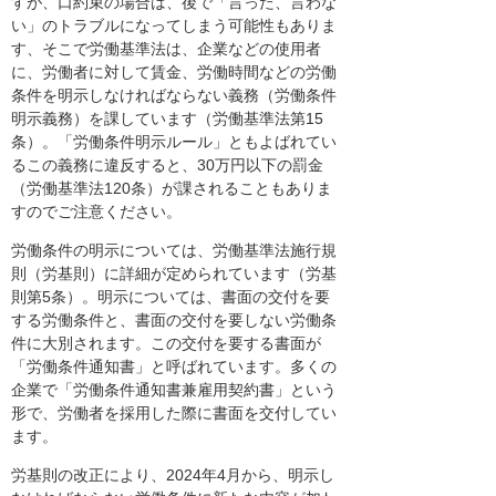
すが、口約束の場合は、後で「言った、言わな
い」のトラブルになってしまう可能性もありま
す、そこで労働基準法は、企業などの使用者
に、労働者に対して賃金、労働時間などの労働
条件を明示しなければならない義務（労働条件
明示義務）を課しています（労働基準法第15
条）。「労働条件明示ルール」ともよばれてい
るこの義務に違反すると、30万円以下の罰金
（労働基準法120条）が課されることもありま
すのでご注意ください。
労働条件の明示については、労働基準法施行規
則（労基則）に詳細が定められています（労基
則第5条）。明示については、書面の交付を要
する労働条件と、書面の交付を要しない労働条
件に大別されます。この交付を要する書面が
「労働条件通知書」と呼ばれています。多くの
企業で「労働条件通知書兼雇用契約書」という
形で、労働者を採用した際に書面を交付してい
ます。
労基則の改正により、2024年4月から、明示し