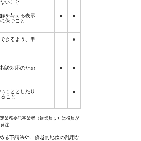
ないこと
解を与える表示
●
●
に保つこと
できるよう、申
●
相談対応のため
●
●
いこととしたり
●
すること
特定業務委託事業者（従業員または役員が
に発注
める下請法や、優越的地位の乱用な