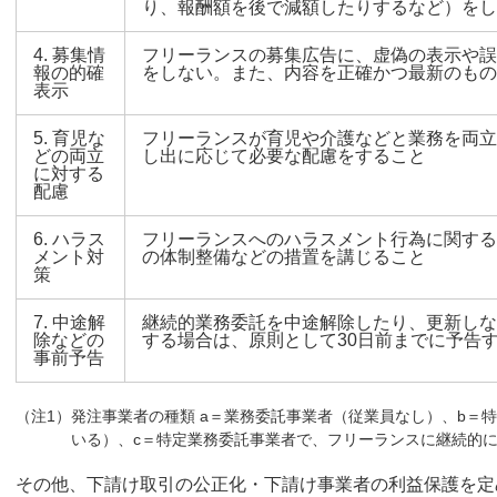
り、報酬額を後で減額したりするなど）をし
4. 募集情
フリーランスの募集広告に、虚偽の表示や誤
報の的確
をしない。また、内容を正確かつ最新のもの
表示
5. 育児な
フリーランスが育児や介護などと業務を両立
どの両立
し出に応じて必要な配慮をすること
に対する
配慮
6. ハラス
フリーランスへのハラスメント行為に関する
メント対
の体制整備などの措置を講じること
策
7. 中途解
継続的業務委託を中途解除したり、更新しな
除などの
する場合は、原則として30日前までに予告
事前予告
（注1）発注事業者の種類 a＝業務委託事業者（従業員なし）、b＝
いる）、c＝特定業務委託事業者で、フリーランスに継続的
その他、下請け取引の公正化・下請け事業者の利益保護を定