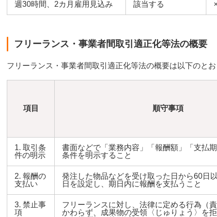
週30時間、2カ月雇用見込み
該当する
フリーランス・事業者間取引適正化等法の概要
フリーランス・事業者間取引適正化等法の概要は以下のとお
項目
順守事項
1. 取引条
書面などで「業務内容」「報酬額」「支払期
件の明示
条件を明示すること
2. 報酬の
発注した物品などを受け取った日から60日
支払い
日を設定し、期日内に報酬を支払うこと
3. 禁止事
フリーランスに対し、法律に定める行為（責
項
かわらず、成果物の受領〈じゅりょう〉を拒