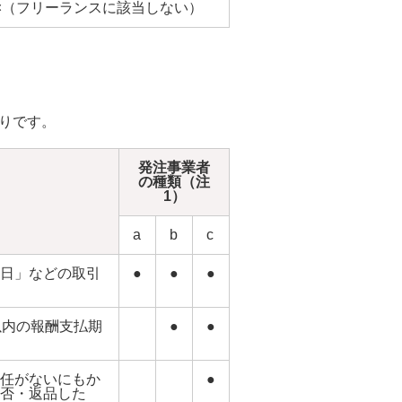
×（フリーランスに該当しない）
りです。
発注事業者
の種類（注
1）
a
b
c
日」などの取引
●
●
●
以内の報酬支払期
●
●
任がないにもか
●
否・返品した