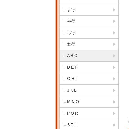
ま行
や行
ら行
わ行
A B C
D E F
G H I
J K L
M N O
P Q R
S T U