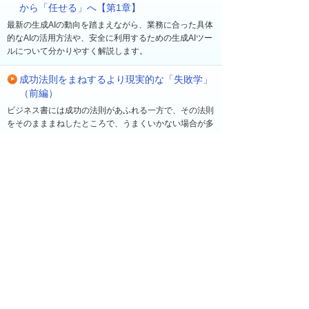
から「任せる」へ【第1章】
最新の生成AIの動向を踏まえながら、業務に合った具体
的なAIの活用方法や、安全に利用するための生成AIツー
ルについて分かりやすく解説します。
成功法則をまねするより現実的な「失敗学」
（前編）
ビジネス書には成功の法則があふれる一方で、その法則
をそのまままねしたところで、うまくいかない場合が多
い。早稲田大学ビジネススクール教授の菅野寛氏は、
「新規事業が成功する確率は10％程度」とも言う。過
去の経験に基づき、同氏が注目するのは「失敗」だ。成
功の法則を追いかけるよりも、むしろ成功する確率を高
める「失敗学」について、菅野氏に聞いた。
最近の更新
一覧へ
2026年 8月 5日
読み物・コラム
他社の「業務におけるAI活用状況は？」アンケー
トで見えてきた企業の取り組みや課題を共有【企
業でつながるアンケート】