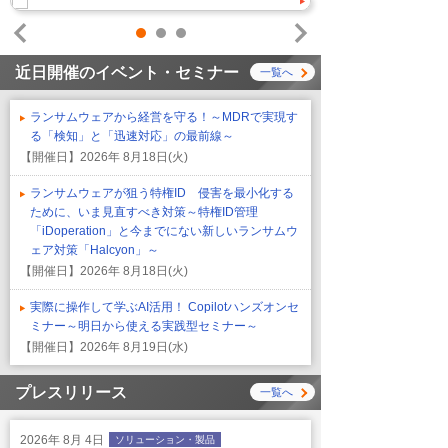
1
2
3
Prev
Next
近日開催のイベント・セミナー
一覧へ
ランサムウェアから経営を守る！～MDRで実現す
る「検知」と「迅速対応」の最前線～
【開催日】
2026年 8月18日(火)
ランサムウェアが狙う特権ID 侵害を最小化する
ために、いま見直すべき対策～特権ID管理
「iDoperation」と今までにない新しいランサムウ
ェア対策「Halcyon」～
【開催日】
2026年 8月18日(火)
実際に操作して学ぶAI活用！ Copilotハンズオンセ
ミナー～明日から使える実践型セミナー～
【開催日】
2026年 8月19日(水)
プレスリリース
一覧へ
2026年 8月 4日
ソリューション・製品