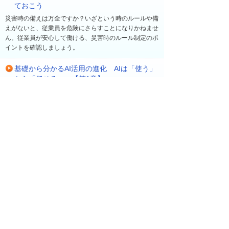
ておこう
災害時の備えは万全ですか？いざという時のルールや備
えがないと、従業員を危険にさらすことになりかねませ
ん。従業員が安心して働ける、災害時のルール制定のポ
イントを確認しましょう。
基礎から分かるAI活用の進化 AIは「使う」
から「任せる」へ【第1章】
最新の生成AIの動向を踏まえながら、業務に合った具体
的なAIの活用方法や、安全に利用するための生成AIツー
ルについて分かりやすく解説します。
最近の更新
一覧へ
2026年 8月 5日
読み物・コラム
他社の「業務におけるAI活用状況は？」アンケー
トで見えてきた企業の取り組みや課題を共有【企
業でつながるアンケート】
2026年 8月 4日
読み物・コラム
成功法則をまねするより現実的な「失敗学」（前
編）【有識者に聞く 今日から始める経営改革】