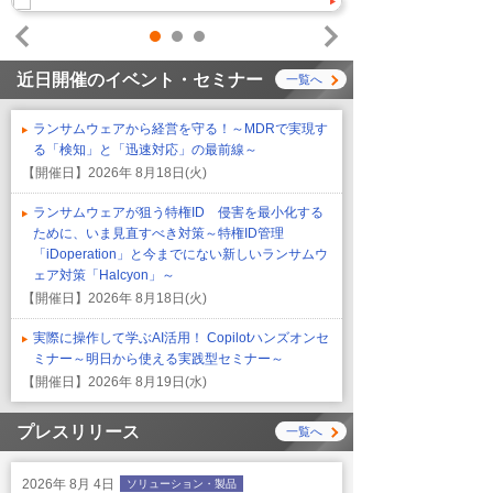
1
2
3
Prev
Next
近日開催のイベント・セミナー
一覧へ
ランサムウェアから経営を守る！～MDRで実現す
る「検知」と「迅速対応」の最前線～
【開催日】
2026年 8月18日(火)
ランサムウェアが狙う特権ID 侵害を最小化する
ために、いま見直すべき対策～特権ID管理
「iDoperation」と今までにない新しいランサムウ
ェア対策「Halcyon」～
【開催日】
2026年 8月18日(火)
実際に操作して学ぶAI活用！ Copilotハンズオンセ
ミナー～明日から使える実践型セミナー～
【開催日】
2026年 8月19日(水)
プレスリリース
一覧へ
2026年 8月 4日
ソリューション・製品