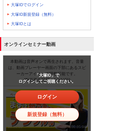
大塚IDでログイン
大塚ID新規登録（無料）
大塚IDとは
オンラインセミナー動画
本動画は音声オンで再生されます。音量
は、動画プレーヤー画面の下部にあるスピ
ーカーアイコンで調整可能です。
「大塚ID」で
[動画再生時間：5分04秒]
ログインしてご視聴ください。
ログイン
新規登録（無料）