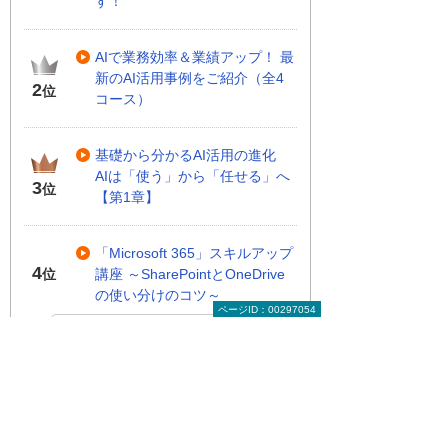
す！
AIで業務効率＆業績アップ！ 最
新のAI活用事例をご紹介（全4
2
位
コース）
基礎から分かるAI活用の進化
AIは「使う」から「任せる」へ
3
位
【第1章】
「Microsoft 365」スキルアップ
4
講座 ～SharePointとOneDrive
位
の使い分けのコツ～
ページID：00297054