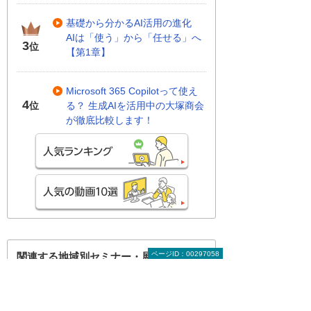
基礎から分かるAI活用の進化
AIは「使う」から「任せる」へ
3
位
【第1章】
Microsoft 365 Copilotって使え
4
る？ 生成AIを活用中の大塚商会
位
が徹底比較します！
ページID：00297058
関連する地域別セミナー・展示会
ランサムウェアから経営を守る！
～MDRで実現する「検知」と「迅速対
応」の最前線～