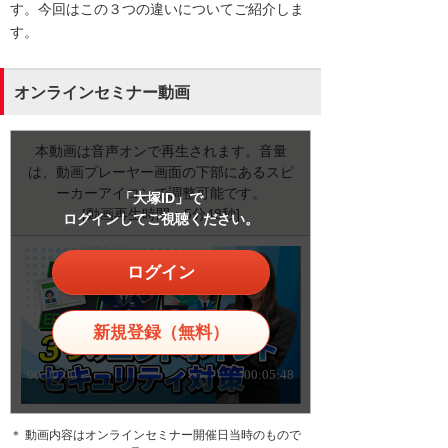
す。今回はこの３つの違いについてご紹介しま
す。
オンラインセミナー動画
本動画は音声オンで再生されます。音量
は、動画プレーヤー画面の下部にあるスピ
ーカーアイコンで調整可能です。
「大塚ID」で
[動画再生時間：5分48秒]
ログインしてご視聴ください。
ログイン
新規登録（無料）
＊ 動画内容はオンラインセミナー開催日当時のもので