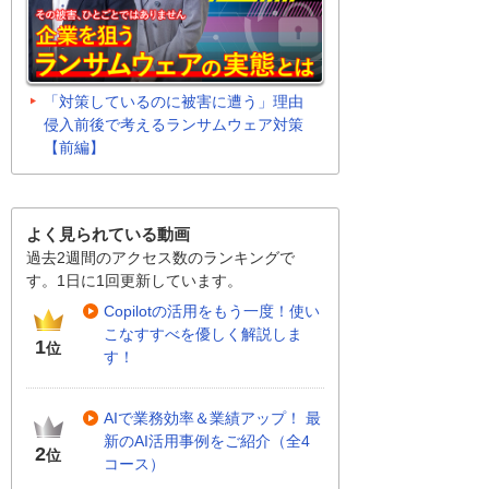
「対策しているのに被害に遭う」理由
侵入前後で考えるランサムウェア対策
【前編】
よく見られている動画
過去2週間のアクセス数のランキングで
す。1日に1回更新しています。
Copilotの活用をもう一度！使い
こなすすべを優しく解説しま
1
位
す！
AIで業務効率＆業績アップ！ 最
新のAI活用事例をご紹介（全4
2
位
コース）