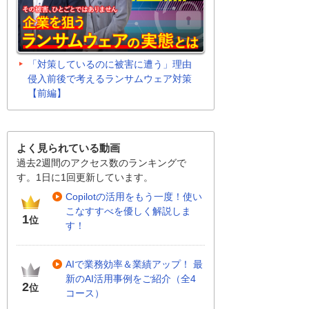
「対策しているのに被害に遭う」理由
侵入前後で考えるランサムウェア対策
【前編】
よく見られている動画
過去2週間のアクセス数のランキングで
す。1日に1回更新しています。
Copilotの活用をもう一度！使い
こなすすべを優しく解説しま
1
位
す！
AIで業務効率＆業績アップ！ 最
新のAI活用事例をご紹介（全4
2
位
コース）