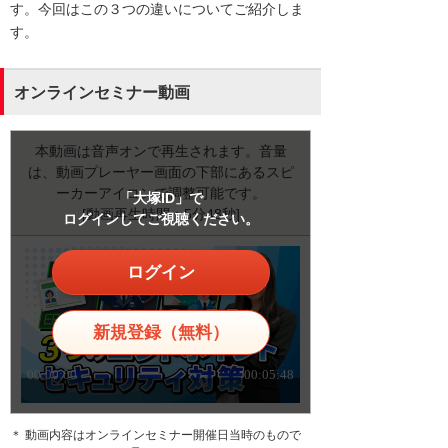
す。今回はこの３つの違いについてご紹介しま
す。
オンラインセミナー動画
本動画は音声オンで再生されます。音量
は、動画プレーヤー画面の下部にあるスピ
ーカーアイコンで調整可能です。
「大塚ID」で
[動画再生時間：5分48秒]
ログインしてご視聴ください。
ログイン
新規登録（無料）
＊ 動画内容はオンラインセミナー開催日当時のもので