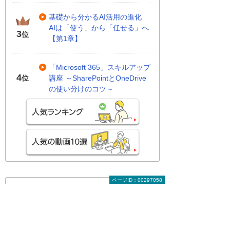
基礎から分かるAI活用の進化
AIは「使う」から「任せる」へ
3
位
【第1章】
「Microsoft 365」スキルアップ
4
講座 ～SharePointとOneDrive
位
の使い分けのコツ～
ページID：00297058
関連する地域別セミナー・展示会
SASEが標準になる時代へ 乗り遅れな
いための選定基準
～最新動向から読み解く必要性～