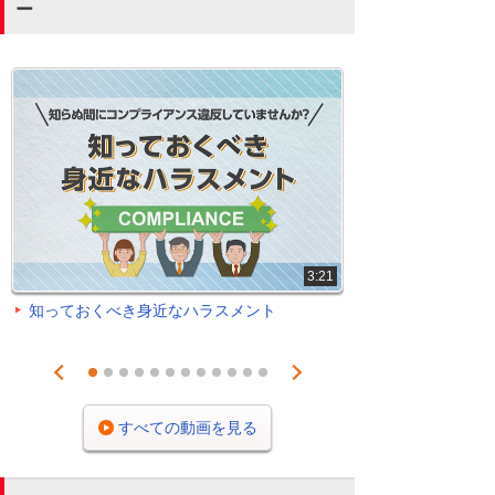
ー
3:21
知っておくべき身近なハラスメント
Prev
Next
1
2
3
4
5
6
7
8
9
10
11
12
すべての動画を見る