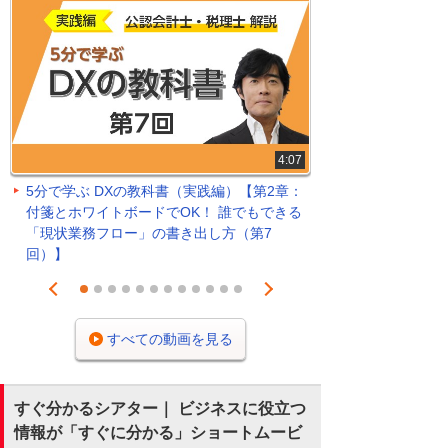
4:07
5分で学ぶ DXの教科書（実践編）【第2章：
付箋とホワイトボードでOK！ 誰でもできる
「現状業務フロー」の書き出し方（第7
回）】
Prev
Next
1
2
3
4
5
6
7
8
9
10
11
12
すべての動画を見る
すぐ分かるシアター｜ ビジネスに役立つ
情報が「すぐに分かる」ショートムービ