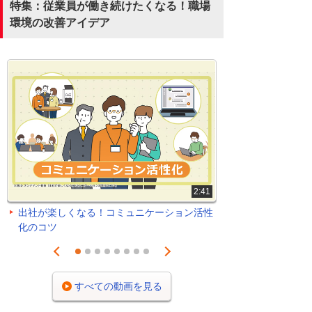
特集：従業員が働き続けたくなる！職場
環境の改善アイデア
2:41
出社が楽しくなる！コミュニケーション活性
化のコツ
Prev
Next
1
2
3
4
5
6
7
8
すべての動画を見る