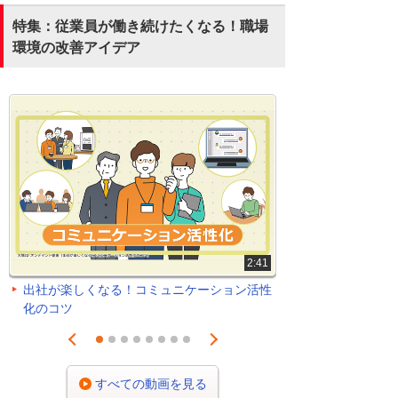
特集：従業員が働き続けたくなる！職場
環境の改善アイデア
2:41
出社が楽しくなる！コミュニケーション活性
化のコツ
Prev
Next
1
2
3
4
5
6
7
8
すべての動画を見る