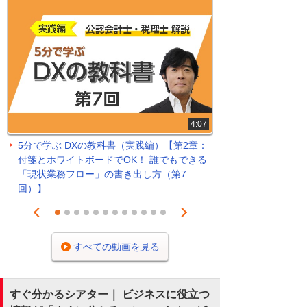
4:07
5分で学ぶ DXの教科書（実践編）【第2章：
付箋とホワイトボードでOK！ 誰でもできる
「現状業務フロー」の書き出し方（第7
回）】
Prev
Next
1
2
3
4
5
6
7
8
9
10
11
12
すべての動画を見る
すぐ分かるシアター｜ ビジネスに役立つ