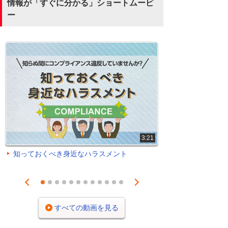
情報が「すぐに分かる」ショートムービ
ー
3:21
知っておくべき身近なハラスメント
Prev
Next
1
2
3
4
5
6
7
8
9
10
11
12
すべての動画を見る