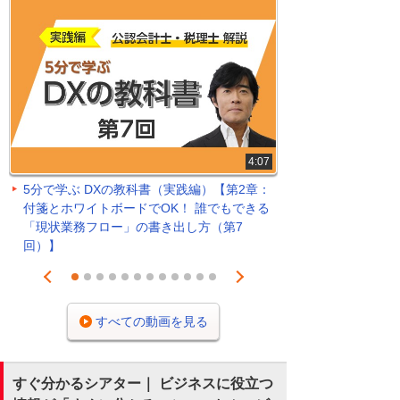
4:07
5分で学ぶ DXの教科書（実践編）【第2章：
付箋とホワイトボードでOK！ 誰でもできる
「現状業務フロー」の書き出し方（第7
回）】
Prev
Next
1
2
3
4
5
6
7
8
9
10
11
12
すべての動画を見る
すぐ分かるシアター｜ ビジネスに役立つ