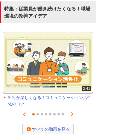
特集：従業員が働き続けたくなる！職場
環境の改善アイデア
2:41
出社が楽しくなる！コミュニケーション活性
化のコツ
Prev
Next
1
2
3
4
5
6
7
8
すべての動画を見る