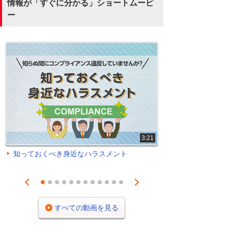
情報が「すぐに分かる」ショートムービ
ー
3:21
知っておくべき身近なハラスメント
Prev
Next
1
2
3
4
5
6
7
8
9
10
11
12
すべての動画を見る